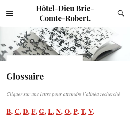
Hôtel-Dieu Brie-
Comte-Robert.
Glossaire
Cliquer sur une lettre pour atteindre l’alinéa recherché
B,
C
,
D
,
F
,
G
,
L
,
N
,
O
,
P
,
T
,
V
.